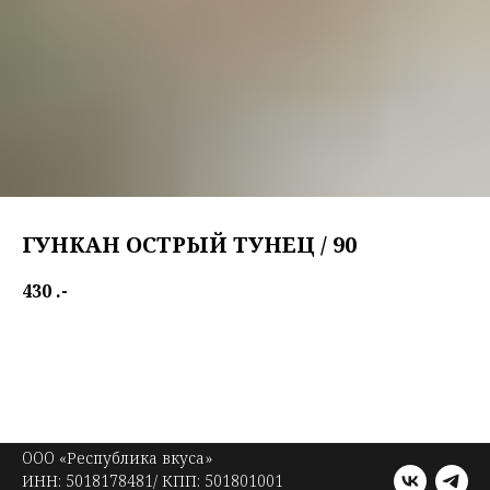
ГУНКАН ОСТРЫЙ ТУНЕЦ / 90
430
.-
"Spicy shrimp" gunkan
OOO «Республика вкуса»
ИНН: 5018178481/ КПП: 501801001