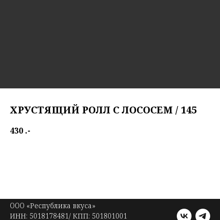
ХРУСТЯЩИЙ РОЛЛ С ЛОСОСЕМ / 145
430
.-
Salmon crispy roll
OOO «Республика вкуса»
ИНН: 5018178481/ КПП: 501801001