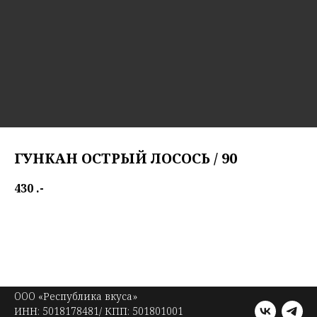
ГУНКАН ОСТРЫЙ ЛОСОСЬ / 90
430
.-
"Spicy salmon" gunkan
OOO «Республика вкуса»
ИНН: 5018178481/ КПП: 501801001